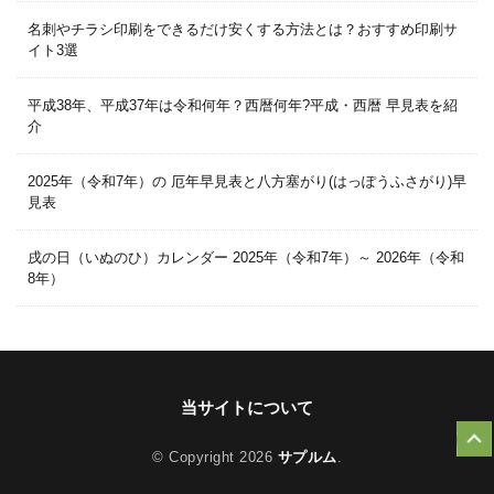
名刺やチラシ印刷をできるだけ安くする方法とは？おすすめ印刷サ
イト3選
平成38年、平成37年は令和何年？西暦何年?平成・西暦 早見表を紹
介
2025年（令和7年）の 厄年早見表と八方塞がり(はっぽうふさがり)早
見表
戌の日（いぬのひ）カレンダー 2025年（令和7年）～ 2026年（令和
8年）
当サイトについて
© Copyright 2026
サプルム
.